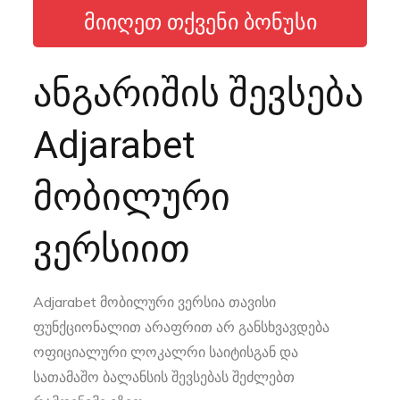
ᲛᲘᲘᲦᲔᲗ ᲗᲥᲕᲔᲜᲘ ᲑᲝᲜᲣᲡᲘ
ანგარიშის შევსება
Adjarabet
მობილური
ვერსიით
Adjarabet მობილური ვერსია თავისი
ფუნქციონალით არაფრით არ განსხვავდება
ოფიციალური ლოკალრი საიტისგან და
სათამაშო ბალანსის შევსებას შეძლებთ