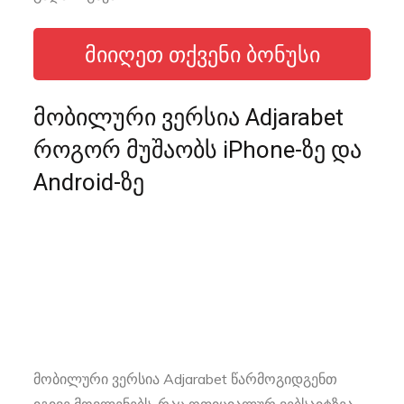
ᲛᲘᲘᲦᲔᲗ ᲗᲥᲕᲔᲜᲘ ᲑᲝᲜᲣᲡᲘ
მობილური ვერსია Adjarabet
როგორ მუშაობს iPhone-ზე და
Android-ზე
მობილური ვერსია Adjarabet წარმოგიდგენთ
იგივე მოვლენებს, რაც ოფიციალურ ვებსაიტზეა.